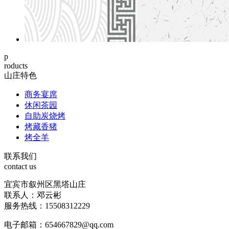
p
roducts
山庄特色
商务宴席
休闲茶园
自助炭烧烤
烤藏香猪
烤全羊
联系我们
contact us
宜宾市叙州区黑塔山庄
联系人：邓云彬
服务热线：15508312229
电子邮箱：654667829@qq.com